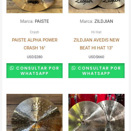
Marca:
PAISTE
Marca:
ZILDJIAN
Crash
Hi Hat
PAISTE ALPHA POWER
ZILDJIAN AVEDIS NEW
CRASH 16″
BEAT HI HAT 13″
USD
$
280
USD
$
660
CONSULTAR POR
CONSULTAR POR
WHATSAPP
WHATSAPP