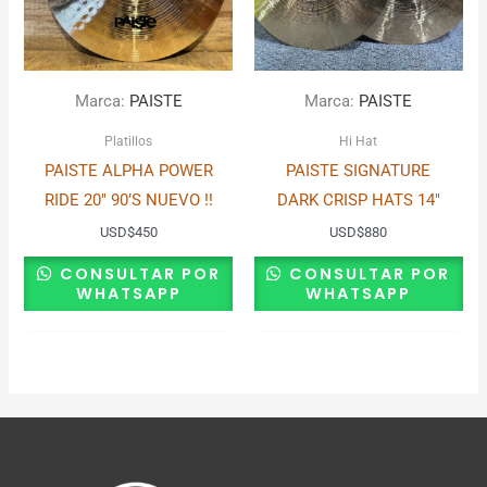
Marca:
PAISTE
Marca:
PAISTE
Platillos
Hi Hat
PAISTE ALPHA POWER
PAISTE SIGNATURE
RIDE 20″ 90’S NUEVO !!
DARK CRISP HATS 14″
USD
$
450
USD
$
880
CONSULTAR POR
CONSULTAR POR
WHATSAPP
WHATSAPP