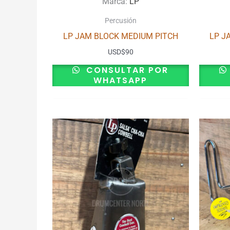
Marca:
LP
Percusión
LP JAM BLOCK MEDIUM PITCH
LP J
USD
$
90
CONSULTAR POR
WHATSAPP