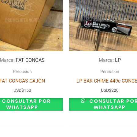
Marca:
FAT CONGAS
Marca:
LP
Percusión
Percusión
FAT CONGAS CAJÓN
LP BAR CHIME 449c CONC
USD
$
150
USD
$
220
CONSULTAR POR
CONSULTAR PO
WHATSAPP
WHATSAPP