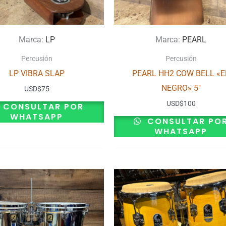
Marca:
LP
Marca:
PEARL
Percusión
Percusión
LP VIBRA SLAP
PEARL HH2 COW BELL «E
NEGRO» 5″
USD
$
75
USD
$
100
CONSULTAR POR
WHATSAPP
CONSULTAR PO
WHATSAPP