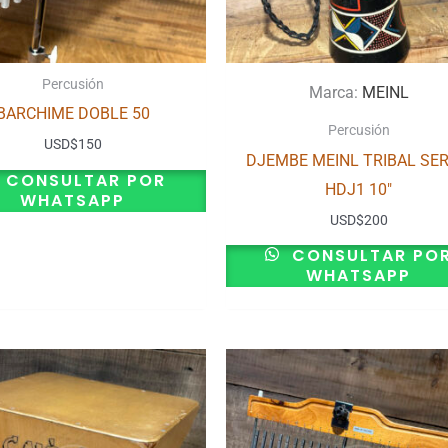
Percusión
Marca:
MEINL
BARCHIME DOBLE 50
Percusión
USD
$
150
DJEMBE MEINL TRIBAL SER
CONSULTAR POR
HDJ1 10″
WHATSAPP
USD
$
200
CONSULTAR PO
WHATSAPP