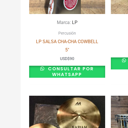
Marca:
LP
Percusión
LP SALSA CHA-CHA COWBELL
5″
USD
$
90
CONSULTAR POR
WHATSAPP