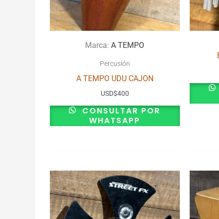
Marca:
A TEMPO
Percusión
A TEMPO UDU CAJON
USD
$
400
CONSULTAR POR
WHATSAPP