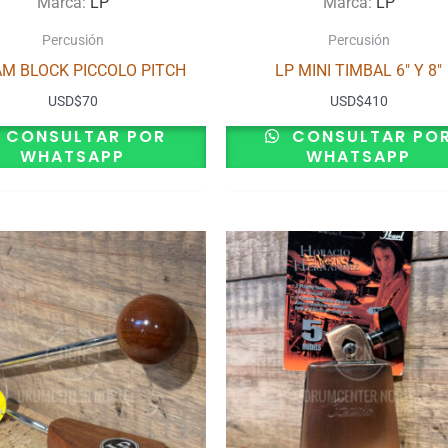
Marca:
LP
Marca:
LP
Percusión
Percusión
AM BLOCK PICCOLO PITCH
LP MINI TIMBAL 6″ Y 8″
USD
$
70
USD
$
410
CONSULTAR POR
CONSULTAR PO
WHATSAPP
WHATSAPP