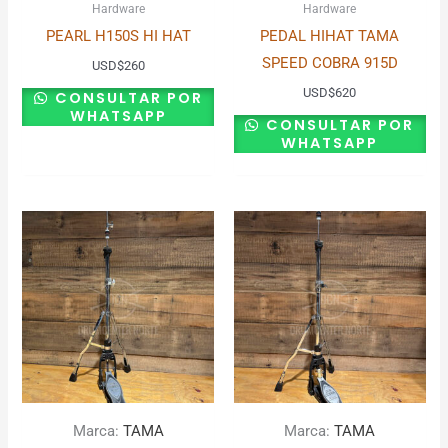
Hardware
Hardware
PEARL H150S HI HAT
PEDAL HIHAT TAMA
SPEED COBRA 915D
USD
$
260
USD
$
620
CONSULTAR POR
WHATSAPP
CONSULTAR POR
WHATSAPP
Marca:
TAMA
Marca:
TAMA