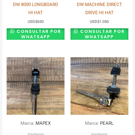
DW 8000 LONGBOARD
DW MACHINE DIRECT
HI HAT
DRIVE HI HAT
USD
$
630
USD
$
1.050
CONSULTAR POR
CONSULTAR POR
WHATSAPP
WHATSAPP
Marca:
MAPEX
Marca:
PEARL
Hardware
Hardware