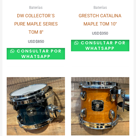
Baterías
Baterías
DW COLLECTOR´S
GRESTCH CATALINA
PURE MAPLE SERIES
MAPLE TOM 10″
TOM 8″
USD
$
350
USD
$
850
CONSULTAR POR
WHATSAPP
CONSULTAR POR
WHATSAPP