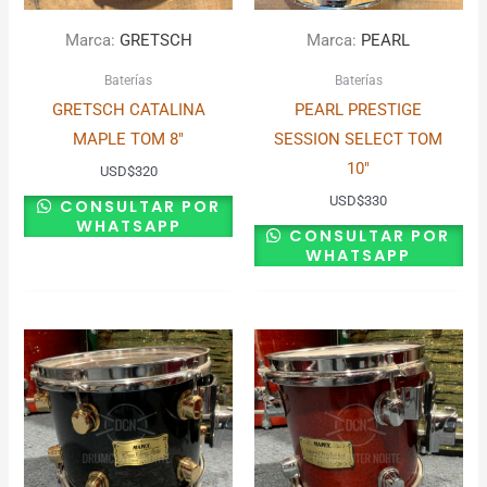
Marca:
GRETSCH
Marca:
PEARL
Baterías
Baterías
GRETSCH CATALINA
PEARL PRESTIGE
MAPLE TOM 8″
SESSION SELECT TOM
10″
USD
$
320
USD
$
330
CONSULTAR POR
WHATSAPP
CONSULTAR POR
WHATSAPP