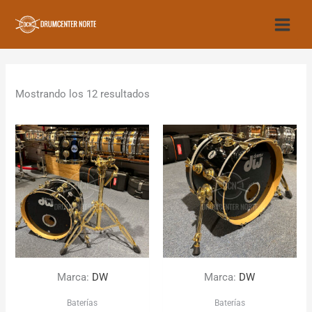
Ir
al
contenido
Mostrando los 12 resultados
Marca:
DW
Marca:
DW
Baterías
Baterías