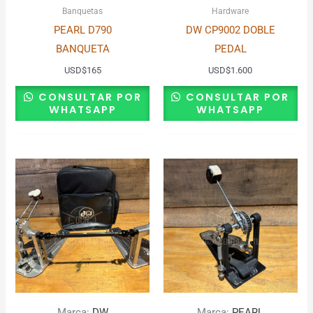
Banquetas
Hardware
PEARL D790
DW CP9002 DOBLE
BANQUETA
PEDAL
USD
$
165
USD
$
1.600
CONSULTAR POR
CONSULTAR POR
WHATSAPP
WHATSAPP
Marca:
DW
Marca:
PEARL