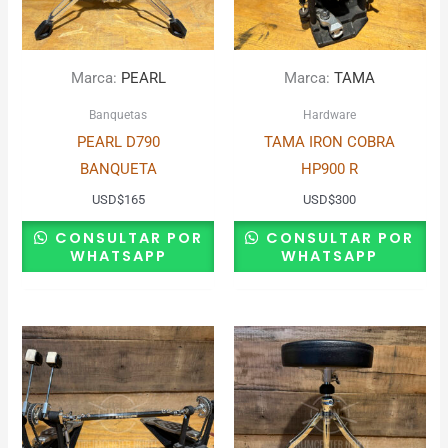
Marca:
PEARL
Marca:
TAMA
Banquetas
Hardware
PEARL D790
TAMA IRON COBRA
BANQUETA
HP900 R
USD
$
165
USD
$
300
CONSULTAR POR
CONSULTAR POR
WHATSAPP
WHATSAPP