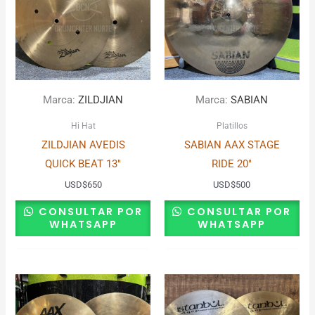
Marca:
ZILDJIAN
Marca:
SABIAN
Hi Hat
Platillos
ZILDJIAN AVEDIS
SABIAN AAX STAGE
QUICK BEAT 13″
RIDE 20″
USD
$
650
USD
$
500
CONSULTAR POR
CONSULTAR POR
WHATSAPP
WHATSAPP