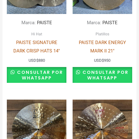
Marca:
PAISTE
Marca:
PAISTE
Hi Hat
Platillos
PAISTE SIGNATURE
PAISTE DARK ENERGY
DARK CRISP HATS 14″
MARK II 21″
USD
$
880
USD
$
950
CONSULTAR POR
CONSULTAR POR
WHATSAPP
WHATSAPP