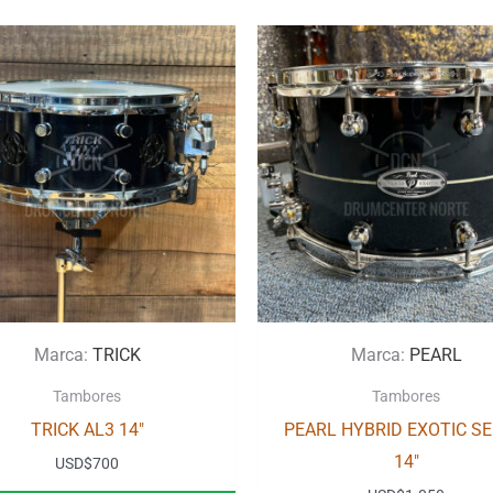
Marca:
TRICK
Marca:
PEARL
Tambores
Tambores
TRICK AL3 14″
PEARL HYBRID EXOTIC SE
14″
USD
$
700