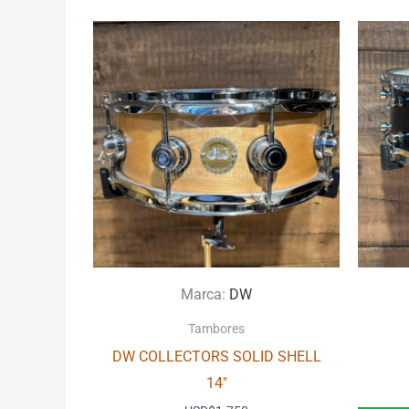
Marca:
DW
Tambores
DW COLLECTORS SOLID SHELL
14″