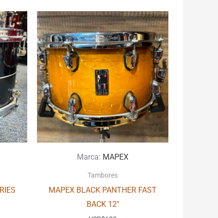
Marca:
MAPEX
Tambores
RIES
MAPEX BLACK PANTHER FAST
BACK 12″