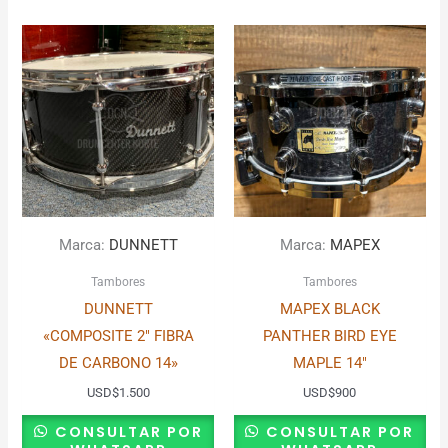
Marca:
DUNNETT
Marca:
MAPEX
Tambores
Tambores
DUNNETT
MAPEX BLACK
«COMPOSITE 2″ FIBRA
PANTHER BIRD EYE
DE CARBONO 14»
MAPLE 14″
USD
$
1.500
USD
$
900
CONSULTAR POR
CONSULTAR POR