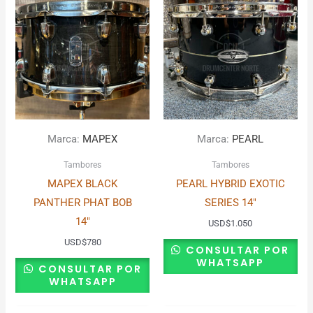
Marca:
MAPEX
Marca:
PEARL
Tambores
Tambores
MAPEX BLACK
PEARL HYBRID EXOTIC
PANTHER PHAT BOB
SERIES 14″
14″
USD
$
1.050
USD
$
780
CONSULTAR POR
WHATSAPP
CONSULTAR POR
WHATSAPP