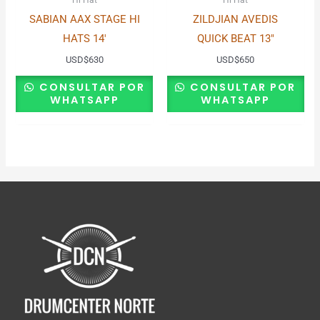
SABIAN AAX STAGE HI
ZILDJIAN AVEDIS
HATS 14′
QUICK BEAT 13″
USD
$
630
USD
$
650
CONSULTAR POR
CONSULTAR POR
WHATSAPP
WHATSAPP