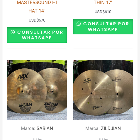
MASTERSOUND HI
THIN 17″
HAT 14″
USD
$
610
USD
$
670
CONSULTAR POR
WHATSAPP
CONSULTAR POR
WHATSAPP
Marca:
SABIAN
Marca:
ZILDJIAN
Hi Hat
Hi Hat