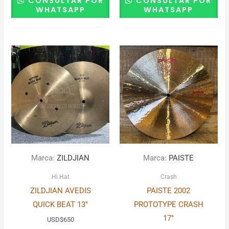
CONSULTAR POR
CONSULTAR POR
WHATSAPP
WHATSAPP
Marca:
ZILDJIAN
Marca:
PAISTE
Hi Hat
Crash
ZILDJIAN AVEDIS
PAISTE 2002
QUICK BEAT 13″
PROTOTYPE CRASH
17″
USD
$
650