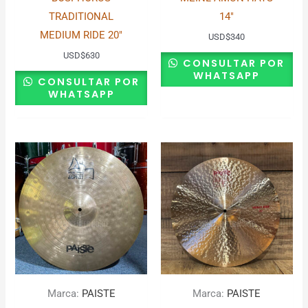
TRADITIONAL
14″
MEDIUM RIDE 20″
USD
$
340
USD
$
630
CONSULTAR POR
WHATSAPP
CONSULTAR POR
WHATSAPP
Marca:
PAISTE
Marca:
PAISTE