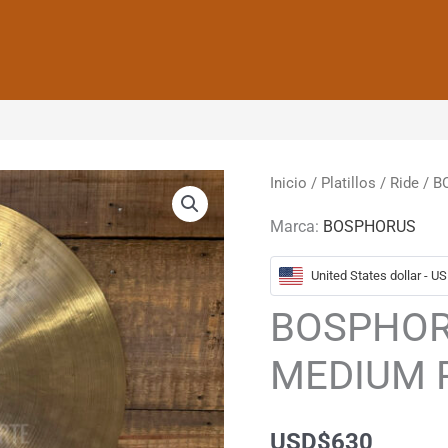
Inicio
/
Platillos
/
Ride
/ B
Marca:
BOSPHORUS
United States dollar - U
BOSPHOR
MEDIUM R
USD
$
630