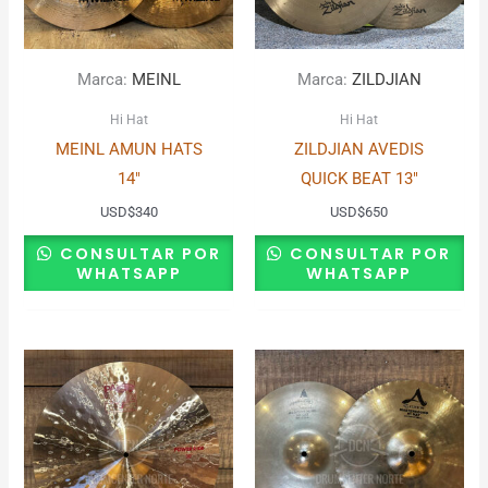
Marca:
MEINL
Marca:
ZILDJIAN
Hi Hat
Hi Hat
MEINL AMUN HATS
ZILDJIAN AVEDIS
14″
QUICK BEAT 13″
USD
$
340
USD
$
650
CONSULTAR POR
CONSULTAR POR
WHATSAPP
WHATSAPP