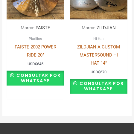
Marca:
PAISTE
Marca:
ZILDJIAN
Platillos
Hi Hat
PAISTE 2002 POWER
ZILDJIAN A CUSTOM
RIDE 20″
MASTERSOUND HI
HAT 14″
USD
$
645
USD
$
670
CONSULTAR POR
WHATSAPP
CONSULTAR POR
WHATSAPP