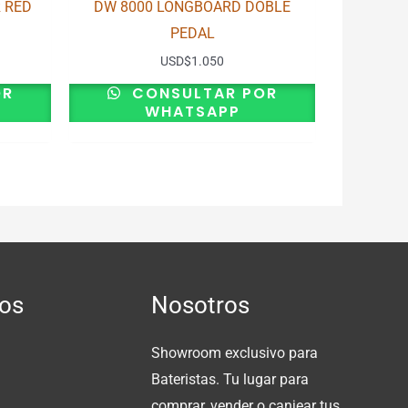
 RED
DW 8000 LONGBOARD DOBLE
PEDAL
USD
$
1.050
OR
CONSULTAR POR
WHATSAPP
os
Nosotros
Showroom exclusivo para
Bateristas. Tu lugar para
comprar, vender o canjear tus