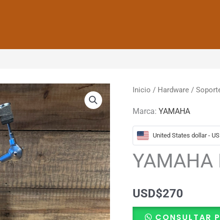
Inicio
/
Hardware
/
Soporte
Marca:
YAMAHA
United States dollar - U
YAMAHA 
USD
$
270
CONSULTAR 