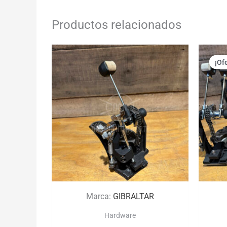
Productos relacionados
¡Of
¡Of
Marca:
GIBRALTAR
Hardware