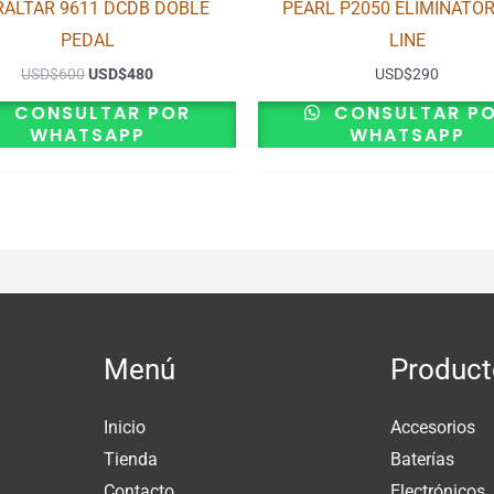
RALTAR 9611 DCDB DOBLE
PEARL P2050 ELIMINATOR
PEDAL
LINE
USD
$
600
USD
$
480
USD
$
290
CONSULTAR POR
CONSULTAR P
WHATSAPP
WHATSAPP
Menú
Product
Inicio
Accesorios
Tienda
Baterías
Contacto
Electrónicos