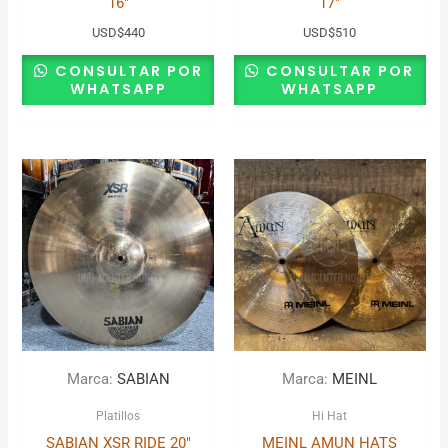
16″
17″
USD
$
440
USD
$
510
CONSULTAR POR
CONSULTAR POR
WHATSAPP
WHATSAPP
Marca:
SABIAN
Marca:
MEINL
Platillos
Hi Hat
SABIAN XSR RIDE 20″
MEINL AMUN HATS