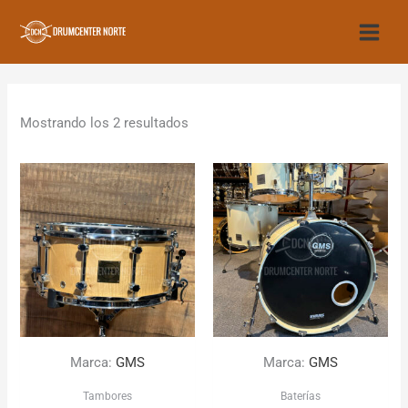
Ir
al
contenido
Mostrando los 2 resultados
Marca:
GMS
Marca:
GMS
Tambores
Baterías